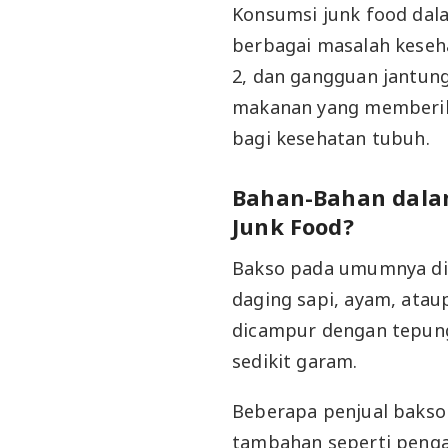
Konsumsi junk food dal
berbagai masalah keseha
2, dan gangguan jantung
makanan yang memberika
bagi kesehatan tubuh.
Bahan-Bahan dala
Junk Food?
Bakso pada umumnya dib
daging sapi, ayam, atau
dicampur dengan tepung 
sedikit garam.
Beberapa penjual baks
tambahan seperti penga