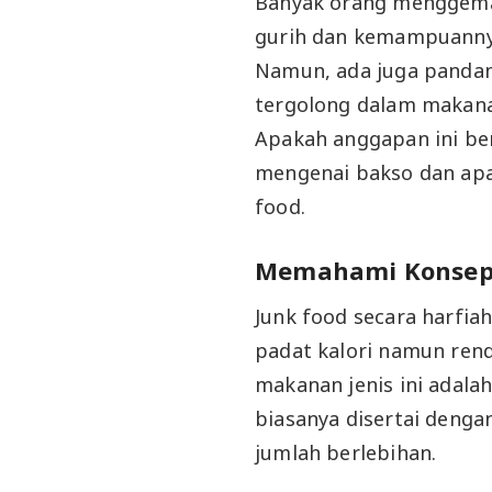
Banyak orang menggemar
gurih dan kemampuanny
Namun, ada juga panda
tergolong dalam makanan
Apakah anggapan ini ben
mengenai bakso dan apak
food.
Memahami Konsep 
Junk food secara harfia
padat kalori namun rendah
makanan jenis ini adala
biasanya disertai denga
jumlah berlebihan.