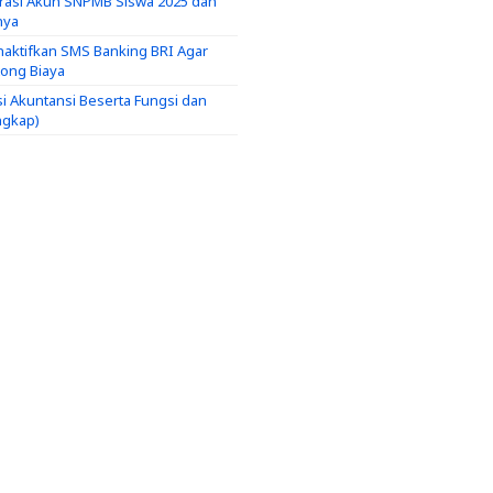
trasi Akun SNPMB Siswa 2025 dan
nya
aktifkan SMS Banking BRI Agar
tong Biaya
si Akuntansi Beserta Fungsi dan
ngkap)