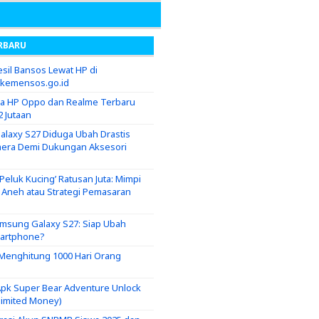
RBARU
sil Bansos Lewat HP di
.kemensos.go.id
ga HP Oppo dan Realme Terbaru
2 Jutaan
laxy S27 Diduga Ubah Drastis
era Demi Dukungan Aksesori
eluk Kucing’ Ratusan Juta: Mimpi
g Aneh atau Strategi Pemasaran
msung Galaxy S27: Siap Ubah
martphone?
i Menghitung 1000 Hari Orang
pk Super Bear Adventure Unlock
nlimited Money)