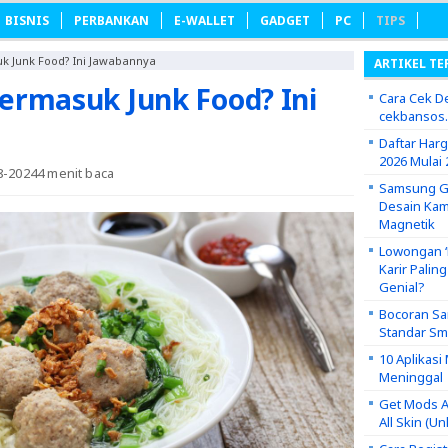
BISNIS
PERBANKAN
E-WALLET
GADGET
PC
TIPS
 Junk Food? Ini Jawabannya
ARTIKEL TE
ermasuk Junk Food? Ini
Cara Cek De
cekbansos
Daftar Har
2026 Mulai 
8-2024
4 menit baca
Samsung Ga
Desain Kam
Magnetik
Lowongan ‘P
Karir Palin
Genial?
Bocoran Sa
Standar S
10 Aplikas
Meninggal
Get Mods A
All Skin (U