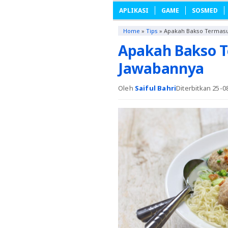
APLIKASI
GAME
SOSMED
Home
»
Tips
»
Apakah Bakso Termasuk
Apakah Bakso T
Jawabannya
Oleh
Saiful Bahri
Diterbitkan 25-0