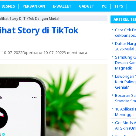
BISNIS
PERBANKAN
E-WALLET
GADGET
PC
TIPS
elihat Story Di TikTok Dengan Mudah
ARTIKEL TE
ihat Story di TikTok
Cara Cek De
cekbansos
Daftar Har
2026 Mulai 
n 10-07-2022
Diperbarui 10-07-2022
3 menit baca
Samsung Ga
Desain Kam
Magnetik
Lowongan ‘P
Karir Palin
Genial?
Bocoran Sa
Standar S
10 Aplikas
Meninggal
Get Mods A
All Skin (U