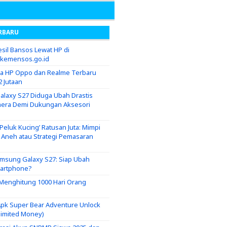
RBARU
sil Bansos Lewat HP di
.kemensos.go.id
ga HP Oppo dan Realme Terbaru
2 Jutaan
laxy S27 Diduga Ubah Drastis
era Demi Dukungan Aksesori
eluk Kucing’ Ratusan Juta: Mimpi
g Aneh atau Strategi Pemasaran
msung Galaxy S27: Siap Ubah
martphone?
i Menghitung 1000 Hari Orang
pk Super Bear Adventure Unlock
nlimited Money)