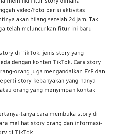
ia memiliki fitur story dimana
gah video/foto berisi aktivitas
inya akan hilang setelah 24 jam. Tak
uga telah meluncurkan fitur ini baru-
story di TikTok, jenis story yang
beda dengan konten TikTok. Cara story
 orang-orang juga mengandalkan FYP dan
 seperti story kebanyakan yang hanya
t atau orang yang menyimpan kontak
ertanya-tanya cara membuka story di
ara melihat story orang dan informasi-
ory di TikTok.