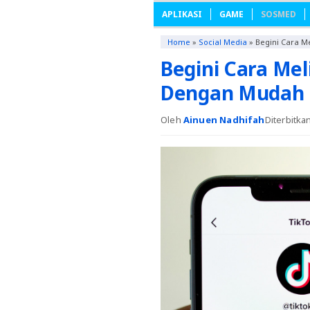
APLIKASI
GAME
SOSMED
Home
»
Social Media
»
Begini Cara M
Begini Cara Mel
Dengan Mudah
Oleh
Ainuen Nadhifah
Diterbitka