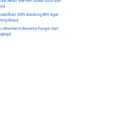
trasi Akun SNPMB Siswa 2025 dan
nya
aktifkan SMS Banking BRI Agar
tong Biaya
si Akuntansi Beserta Fungsi dan
ngkap)