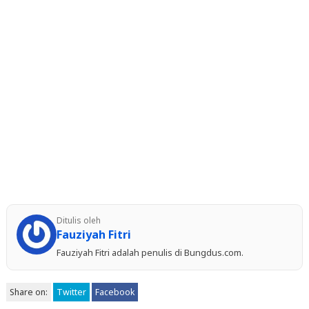
Ditulis oleh
Fauziyah Fitri
Fauziyah Fitri adalah penulis di Bungdus.com.
Share on:
Twitter
Facebook