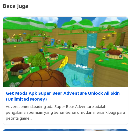
Baca Juga
Get Mods Apk Super Bear Adventure Unlock All Skin
(Unlimited Money)
AdvertisementLoading ad…Super Bear Adventure adalah
pengalaman bermain yang benar-benar unik dan menarik bagi para
pecinta game...