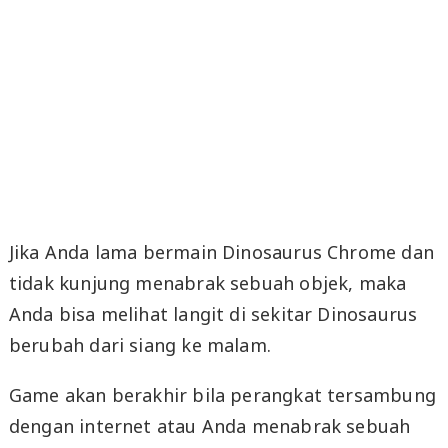
Jika Anda lama bermain Dinosaurus Chrome dan
tidak kunjung menabrak sebuah objek, maka
Anda bisa melihat langit di sekitar Dinosaurus
berubah dari siang ke malam.
Game akan berakhir bila perangkat tersambung
dengan internet atau Anda menabrak sebuah