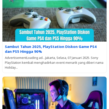
Sambut Tahun 2025, PlayStation Diskon Game PS4
dan PS5 Hingga 90%
AdvertisementLoading ad…Jakarta, Selasa, 07 Januari 2025. Sony
PlayStation kembali menghadirkan event menarik yang diberi nama
Holiday...