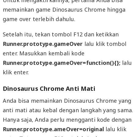
Untuk mengaktifkannya, pertama Anda bisa
memainkan game Dinosaurus Chrome hingga
game over terlebih dahulu.
Setelah itu, tekan tombol F12 dan ketikkan
Runner.prototype.gameOver
lalu klik tombol
enter. Masukkan kembali kode
Runner.prototype.gameOver=function(){};
lalu
klik enter.
Dinosaurus Chrome Anti Mati
Anda bisa memainkan Dinosaurus Chrome yang
anti mati atau kebal dengan langkah yang sama.
Hanya saja, Anda perlu mengganti kode dengan
Runner.prototype.ameOver=original
lalu klik