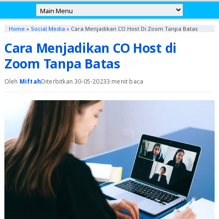
Home
»
Social Media
»
Cara Menjadikan CO Host Di Zoom Tanpa Batas
Cara Menjadikan CO Host di
Zoom Tanpa Batas
Oleh
Miftah
Diterbitkan 30-05-2023
3 menit baca