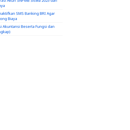
trasi Akun SNPMB Siswa 2025 dan
nya
aktifkan SMS Banking BRI Agar
tong Biaya
si Akuntansi Beserta Fungsi dan
ngkap)