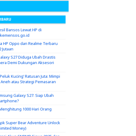
RBARU
sil Bansos Lewat HP di
.kemensos.go.id
ga HP Oppo dan Realme Terbaru
2 Jutaan
laxy S27 Diduga Ubah Drastis
era Demi Dukungan Aksesori
eluk Kucing’ Ratusan Juta: Mimpi
g Aneh atau Strategi Pemasaran
msung Galaxy S27: Siap Ubah
martphone?
i Menghitung 1000 Hari Orang
pk Super Bear Adventure Unlock
nlimited Money)