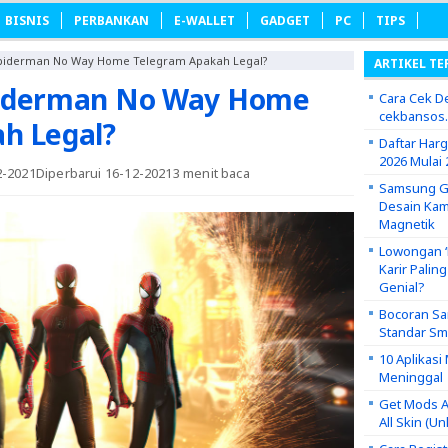
BISNIS
PERBANKAN
E-WALLET
GADGET
PC
TIPS
Spiderman No Way Home Telegram Apakah Legal?
ARTIKEL TE
piderman No Way Home
Cara Cek De
cekbansos
h Legal?
Daftar Har
2026 Mulai 
2-2021
Diperbarui 16-12-2021
3 menit baca
Samsung Ga
Desain Kam
Magnetik
Lowongan ‘P
Karir Palin
Genial?
Bocoran Sa
Standar S
10 Aplikas
Meninggal
Get Mods A
All Skin (U