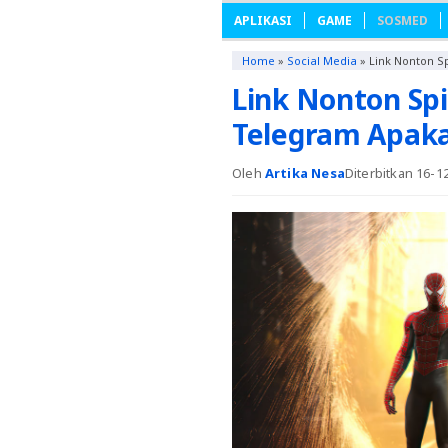
APLIKASI
GAME
SOSMED
Home
»
Social Media
»
Link Nonton 
Link Nonton S
Telegram Apaka
Oleh
Artika Nesa
Diterbitkan 16-1