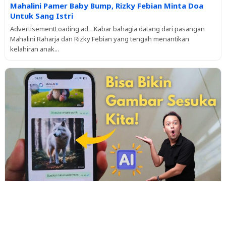
Mahalini Pamer Baby Bump, Rizky Febian Minta Doa
Untuk Sang Istri
AdvertisementLoading ad…Kabar bahagia datang dari pasangan
Mahalini Raharja dan Rizky Febian yang tengah menantikan
kelahiran anak...
Cara Chat Meta AI WhatsApp, Bisa Ngobrol Apa Saja!
AdvertisementLoading ad…Meta AI kini resmi hadir di WhatsApp,
memberikan pengalaman baru dalam memanfaatkan teknologi