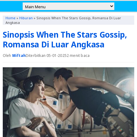
Home
»
Hiburan
»
Sinopsis When The Stars Gossip, Romansa Di Luar
Angkasa
Sinopsis When The Stars Gossip,
Romansa Di Luar Angkasa
Oleh
Miftah
Diterbitkan 05-01-2025
2 menit baca