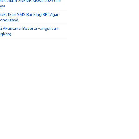
trasi Akun SNPMB Siswa 2025 dan
nya
aktifkan SMS Banking BRI Agar
tong Biaya
si Akuntansi Beserta Fungsi dan
ngkap)