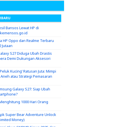
RBARU
sil Bansos Lewat HP di
.kemensos.go.id
ga HP Oppo dan Realme Terbaru
2 Jutaan
laxy S27 Diduga Ubah Drastis
era Demi Dukungan Aksesori
eluk Kucing’ Ratusan Juta: Mimpi
g Aneh atau Strategi Pemasaran
msung Galaxy S27: Siap Ubah
martphone?
i Menghitung 1000 Hari Orang
pk Super Bear Adventure Unlock
nlimited Money)