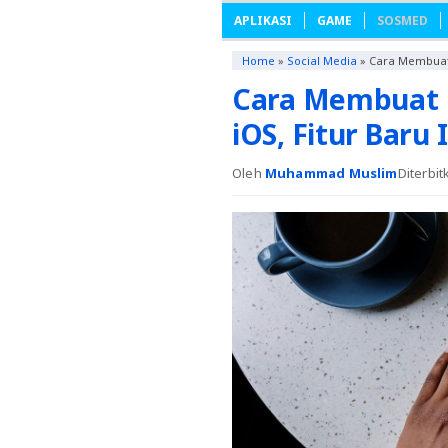
APLIKASI
GAME
SOSMED
Home
»
Social Media
»
Cara Membuat 
Cara Membuat N
iOS, Fitur Baru
Oleh
Muhammad Muslim
Diterbi