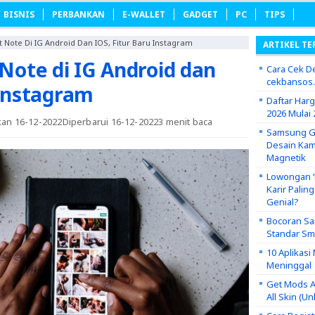
BISNIS
PERBANKAN
E-WALLET
GADGET
PC
TIPS
Note Di IG Android Dan IOS, Fitur Baru Instagram
ARTIKEL TE
ote di IG Android dan
Cara Cek De
cekbansos
 Instagram
Daftar Har
2026 Mulai 
tkan 16-12-2022
Diperbarui 16-12-2022
3 menit baca
Samsung Ga
Desain Kam
Magnetik
Lowongan ‘P
Karir Palin
Genial?
Bocoran Sa
Standar S
10 Aplikas
Meninggal
Get Mods A
All Skin (U