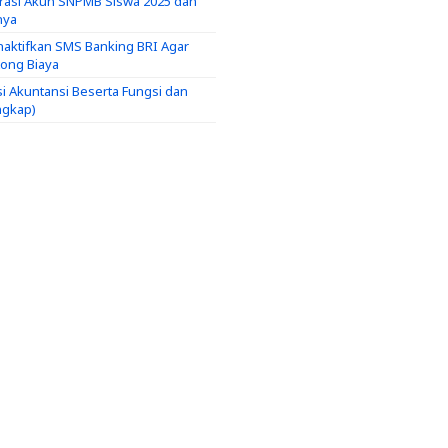
trasi Akun SNPMB Siswa 2025 dan
nya
aktifkan SMS Banking BRI Agar
tong Biaya
si Akuntansi Beserta Fungsi dan
ngkap)