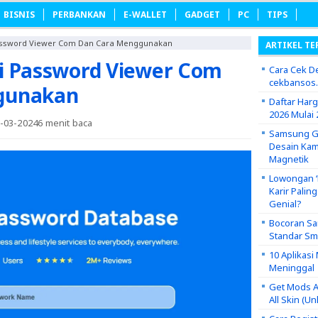
BISNIS
PERBANKAN
E-WALLET
GADGET
PC
TIPS
assword Viewer Com Dan Cara Menggunakan
ARTIKEL TE
i Password Viewer Com
Cara Cek De
cekbansos
gunakan
Daftar Har
2026 Mulai 
8-03-2024
6 menit baca
Samsung Ga
Desain Kam
Magnetik
Lowongan ‘P
Karir Palin
Genial?
Bocoran Sa
Standar S
10 Aplikas
Meninggal
Get Mods A
All Skin (U