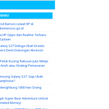
RBARU
sil Bansos Lewat HP di
.kemensos.go.id
ga HP Oppo dan Realme Terbaru
2 Jutaan
laxy S27 Diduga Ubah Drastis
era Demi Dukungan Aksesori
eluk Kucing’ Ratusan Juta: Mimpi
g Aneh atau Strategi Pemasaran
msung Galaxy S27: Siap Ubah
martphone?
i Menghitung 1000 Hari Orang
pk Super Bear Adventure Unlock
nlimited Money)