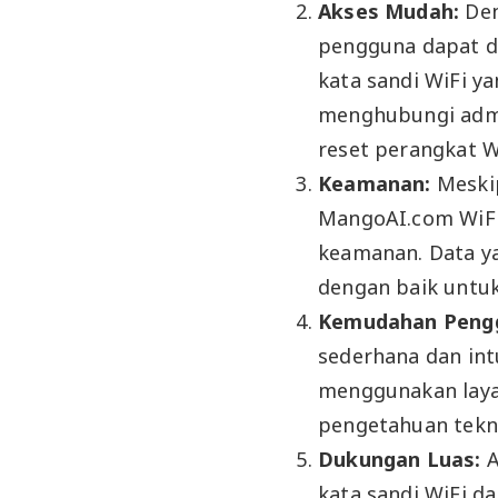
Akses Mudah:
Den
pengguna dapat 
kata sandi WiFi y
menghubungi admi
reset perangkat W
Keamanan:
Meski
MangoAI.com WiFi
keamanan. Data ya
dengan baik untuk
Kemudahan Peng
sederhana dan in
menggunakan layan
pengetahuan tekn
Dukungan Luas:
A
kata sandi WiFi da