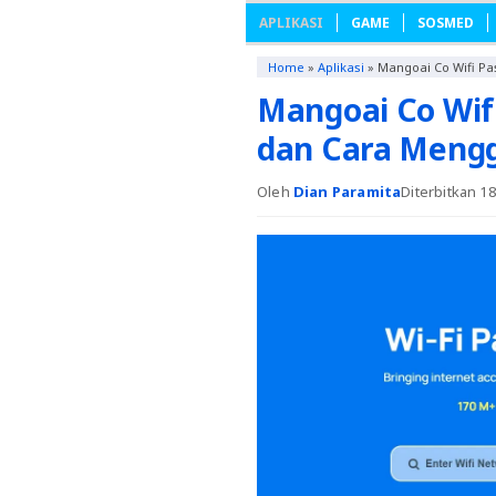
APLIKASI
GAME
SOSMED
Home
»
Aplikasi
»
Mangoai Co Wifi P
Mangoai Co Wif
dan Cara Meng
Oleh
Dian Paramita
Diterbitkan 1