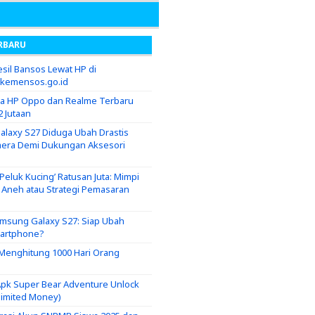
RBARU
sil Bansos Lewat HP di
.kemensos.go.id
ga HP Oppo dan Realme Terbaru
2 Jutaan
laxy S27 Diduga Ubah Drastis
era Demi Dukungan Aksesori
eluk Kucing’ Ratusan Juta: Mimpi
g Aneh atau Strategi Pemasaran
msung Galaxy S27: Siap Ubah
martphone?
i Menghitung 1000 Hari Orang
pk Super Bear Adventure Unlock
nlimited Money)