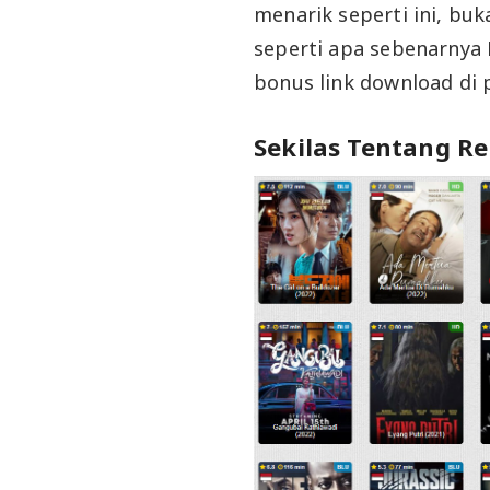
menarik seperti ini, bu
seperti apa sebenarnya 
bonus link download di p
Sekilas Tentang R