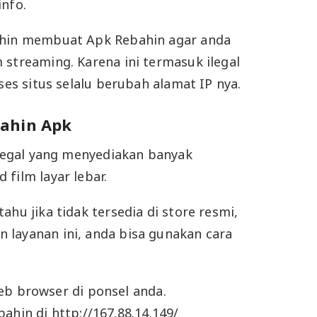
info.
ahin membuat Apk Rebahin agar anda
 streaming. Karena ini termasuk ilegal
kses situs selalu berubah alamat IP nya.
ahin Apk
 ilegal yang menyediakan banyak
film layar lebar.
ahu jika tidak tersedia di store resmi,
layanan ini, anda bisa gunakan cara
eb browser di ponsel anda.
ahin di http://167.88.14.149/