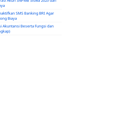
trasi Akun SNPMB Siswa 2025 dan
nya
aktifkan SMS Banking BRI Agar
tong Biaya
si Akuntansi Beserta Fungsi dan
ngkap)