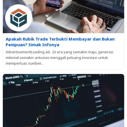
Apakah Rubik Trade Terbukti Membayar dan Bukan
Penipuan? Simak Infonya
AdvertisementLoading ad…Di era yang semakin maju, generasi
milenial semakin antusias menggali peluang investasi untuk
memperluas sumber...