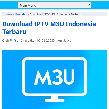
Home
»
Provider
»
Download IPTV M3U Indonesia Terbaru
Download IPTV M3U Indonesia
Terbaru
Oleh
Miftah
Diterbitkan 09-08-2023
5 menit baca