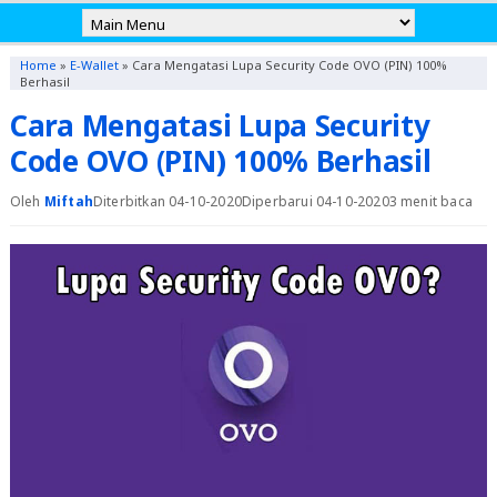
Home
»
E-Wallet
»
Cara Mengatasi Lupa Security Code OVO (PIN) 100%
Berhasil
Cara Mengatasi Lupa Security
Code OVO (PIN) 100% Berhasil
Oleh
Miftah
Diterbitkan 04-10-2020
Diperbarui 04-10-2020
3 menit baca