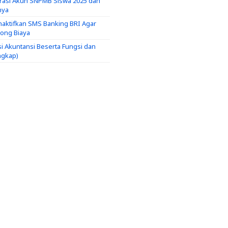
trasi Akun SNPMB Siswa 2025 dan
nya
aktifkan SMS Banking BRI Agar
tong Biaya
si Akuntansi Beserta Fungsi dan
ngkap)