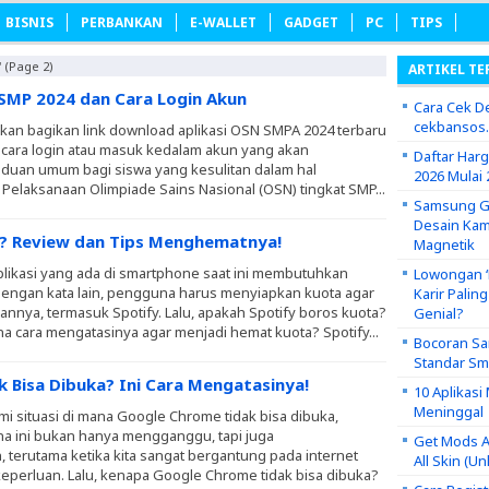
BISNIS
PERBANKAN
E-WALLET
GADGET
PC
TIPS
"
(Page 2)
ARTIKEL TE
 SMP 2024 dan Cara Login Akun
Cara Cek De
cekbansos
 akan bagikan link download aplikasi OSN SMPA 2024 terbaru
cara login atau masuk kedalam akun yang akan
Daftar Har
uan umum bagi siswa yang kesulitan dalam hal
2026 Mulai 
elaksanaan Olimpiade Sains Nasional (OSN) tingkat SMP...
Samsung Ga
Desain Kam
a? Review dan Tips Menghematnya!
Magnetik
likasi yang ada di smartphone saat ini membutuhkan
Lowongan ‘P
 Dengan kata lain, pengguna harus menyiapkan kuota agar
Karir Palin
nnya, termasuk Spotify. Lalu, apakah Spotify boros kuota?
Genial?
ana cara mengatasinya agar menjadi hemat kuota? Spotify...
Bocoran Sa
Standar S
 Bisa Dibuka? Ini Cara Mengatasinya!
10 Aplikas
Meninggal
i situasi di mana Google Chrome tidak bisa dibuka,
 ini bukan hanya mengganggu, tapi juga
Get Mods A
terutama ketika kita sangat bergantung pada internet
All Skin (U
eperluan. Lalu, kenapa Google Chrome tidak bisa dibuka?