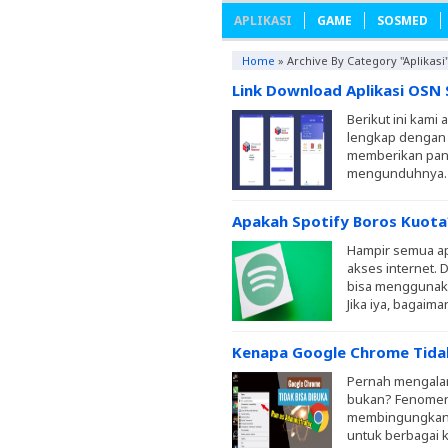
APLIKASI
GAME
SOSMED
Home
»
Archive By Category "Aplikasi
Link Download Aplikasi OSN
Berikut ini kami
lengkap dengan 
memberikan pand
mengunduhnya. P
Apakah Spotify Boros Kuot
Hampir semua ap
akses internet.
bisa menggunaka
Jika iya, bagaim
Kenapa Google Chrome Tidak
Pernah mengalam
bukan? Fenomena
membingungkan, 
untuk berbagai k