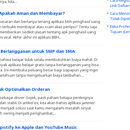
Cara Regis
a, kita...
Link Daftar
g Apakah Aman dan Membayar?
Cara Menon
Tidak Dipo
asaran dan bertanya tenang aplikasi bbh penghasil uang
Etika Profe
 terbukti membayar atau scam alias penipu? Tentu saja
Tujuan (Le
 memberikan sedikit ulasan tentang apk penghasil uang
 viral. Akhir-akhir ini aplikasi BBH...
pa Berlangganan untuk SMP dan SMA
bahwa belajar tidak selalu membutuhkan biaya mahal. Di
banyak aplikasi belajar gratis tanpa berlangganan yang bisa
ja. Ini membuka peluang besar bagi siapapun yang ingin
tahuan tanpa mengeluarkan biaya tambahan....
tuk Optimalkan Orderan
sebagai driver Gojek, pasti paham betapa pentingnya
dan stabil. Di artikel ini, kita akan bahas aplikasi jammer
 menjadi solusi saat kamu mengalami masalah sinyal.
h sering menjadi penghambat,...
Spotify ke Apple dan YouTube Music