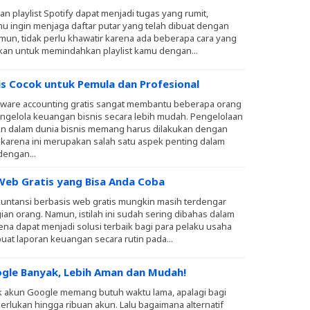
 playlist Spotify dapat menjadi tugas yang rumit,
mu ingin menjaga daftar putar yang telah dibuat dengan
mun, tidak perlu khawatir karena ada beberapa cara yang
kan untuk memindahkan playlist kamu dengan...
s Cocok untuk Pemula dan Profesional
ware accounting gratis sangat membantu beberapa orang
gelola keuangan bisnis secara lebih mudah. Pengelolaan
n dalam dunia bisnis memang harus dilakukan dengan
 karena ini merupakan salah satu aspek penting dalam
dengan...
 Web Gratis yang Bisa Anda Coba
 akuntansi berbasis web gratis mungkin masih terdengar
ian orang. Namun, istilah ini sudah sering dibahas dalam
rena dapat menjadi solusi terbaik bagi para pelaku usaha
at laporan keuangan secara rutin pada...
ogle Banyak, Lebih Aman dan Mudah!
akun Google memang butuh waktu lama, apalagi bagi
rlukan hingga ribuan akun. Lalu bagaimana alternatif