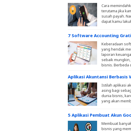
Cara memindahkan
terutama jika ka
susah payah. Na
dapat kamu laku
7 Software Accounting Grati
Keberadaan soft
yang hendak men
laporan keuanga
sebaik mungkin,
bisnis. Berbeda 
Aplikasi Akuntansi Berbasis
Istilah aplikasi
asing bagi sebag
dunia bisnis, ka
yang akan membu
5 Aplikasi Pembuat Akun Go
Membuat banyak 
bisnis yang meme