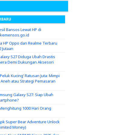
RBARU
sil Bansos Lewat HP di
.kemensos.go.id
ga HP Oppo dan Realme Terbaru
2 Jutaan
laxy S27 Diduga Ubah Drastis
era Demi Dukungan Aksesori
eluk Kucing’ Ratusan Juta: Mimpi
g Aneh atau Strategi Pemasaran
msung Galaxy S27: Siap Ubah
martphone?
i Menghitung 1000 Hari Orang
pk Super Bear Adventure Unlock
nlimited Money)