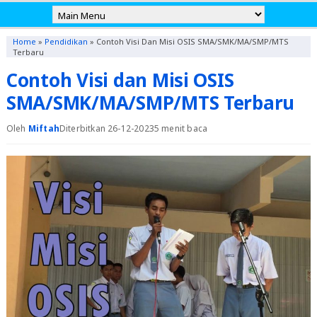
Home
»
Pendidikan
»
Contoh Visi Dan Misi OSIS SMA/SMK/MA/SMP/MTS
Terbaru
Contoh Visi dan Misi OSIS
SMA/SMK/MA/SMP/MTS Terbaru
Oleh
Miftah
Diterbitkan 26-12-2023
5 menit baca