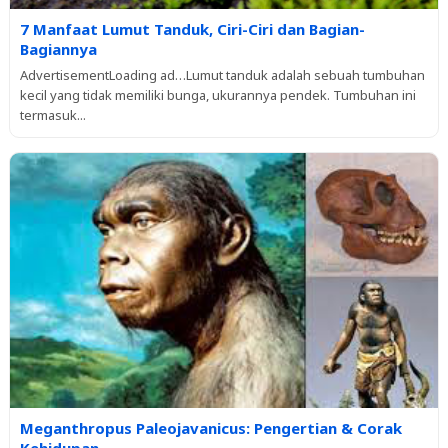
7 Manfaat Lumut Tanduk, Ciri-Ciri dan Bagian-
Bagiannya
AdvertisementLoading ad…Lumut tanduk adalah sebuah tumbuhan
kecil yang tidak memiliki bunga, ukurannya pendek. Tumbuhan ini
termasuk...
Meganthropus Paleojavanicus: Pengertian & Corak
Kehidupan