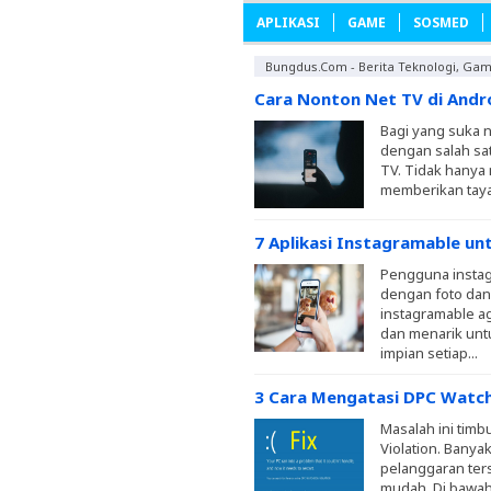
APLIKASI
GAME
SOSMED
Bungdus.com - Berita Teknologi, Ga
Cara Nonton Net TV di Andro
Bagi yang suka n
dengan salah sat
TV. Tidak hanya
memberikan taya
7 Aplikasi Instagramable un
Pengguna instag
dengan foto dan
instagramable a
dan menarik untu
impian setiap...
3 Cara Mengatasi DPC Watch
Masalah ini tim
Violation. Bany
pelanggaran ters
mudah. Di bawah