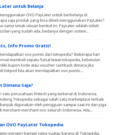
ater untuk Belanja
menggunakan OVO PayLater untuk berbelanja di
apa saja produk yang bisa dibeli menggunakan PayLater?
a-sama simak ulasan berikut ini. PayLater adalah istilah
 cicilan yang sudah ada, bedanya dengan sistem...
s, Info Promo Gratis!
mendapatkan ovo points dari tokopedia? Beberapa hari
erniat membeli sepatu futsal lewat tokopedia, kebetulan
miliki kupon kode atau voucher cashback dimana jika
i tokped kita akan mendapatkan ovo points....
n Dimana Saja?
 satu perusahaan fintech yang terkenal di Indonesia.
eng Tokopedia sebagai salah satu marketplace terbaik
O banyak digunakan oleh pengguan sampai saat ini dan juga
i merchant-merchant ovo seluruh Indonesia. Ada...
kan OVO PayLater Tokopedia
kamu pengen banget sama suatau barang di Tokopedia,