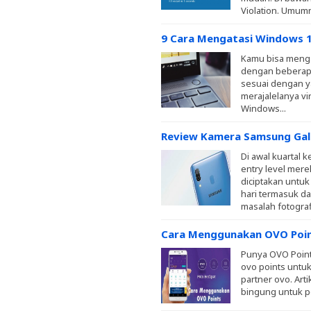
Violation. Umumn
9 Cara Mengatasi Windows 1
Kamu bisa menga
dengan beberapa
sesuai dengan y
merajalelanya v
Windows...
Review Kamera Samsung Gala
Di awal kuartal
entry level mer
diciptakan untu
hari termasuk da
masalah fotografi
Cara Menggunakan OVO Poin
Punya OVO Point
ovo points untu
partner ovo. Art
bingung untuk pe