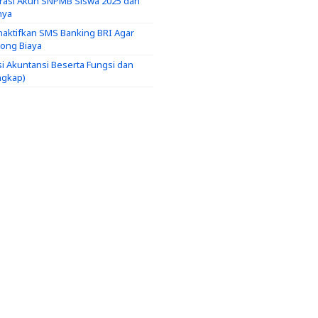
trasi Akun SNPMB Siswa 2025 dan
nya
aktifkan SMS Banking BRI Agar
tong Biaya
si Akuntansi Beserta Fungsi dan
ngkap)