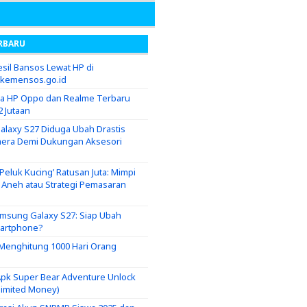
RBARU
sil Bansos Lewat HP di
.kemensos.go.id
ga HP Oppo dan Realme Terbaru
2 Jutaan
laxy S27 Diduga Ubah Drastis
era Demi Dukungan Aksesori
eluk Kucing’ Ratusan Juta: Mimpi
g Aneh atau Strategi Pemasaran
msung Galaxy S27: Siap Ubah
martphone?
i Menghitung 1000 Hari Orang
pk Super Bear Adventure Unlock
nlimited Money)