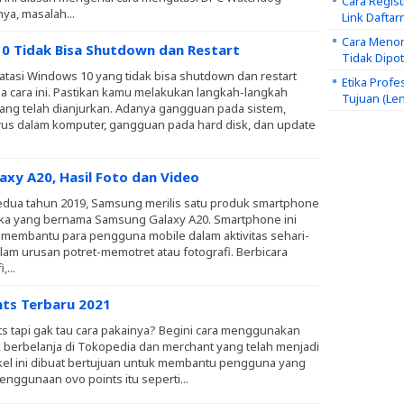
Cara Regis
ya, masalah...
Link Daftar
Cara Menon
0 Tidak Bisa Shutdown dan Restart
Tidak Dipo
tasi Windows 10 yang tidak bisa shutdown dan restart
Etika Profe
 cara ini. Pastikan kamu melakukan langkah-langkah
Tujuan (Le
ang telah dianjurkan. Adanya gangguan pada sistem,
irus dalam komputer, gangguan pada hard disk, dan update
xy A20, Hasil Foto dan Video
 kedua tahun 2019, Samsung merilis satu produk smartphone
eka yang bernama Samsung Galaxy A20. Smartphone ini
k membantu para pengguna mobile dalam aktivitas sehari-
lam urusan potret-memotret atau fotografi. Berbicara
,...
ts Terbaru 2021
s tapi gak tau cara pakainya? Begini cara menggunakan
k berbelanja di Tokopedia dan merchant yang telah menjadi
ikel ini dibuat bertujuan untuk membantu pengguna yang
nggunaan ovo points itu seperti...