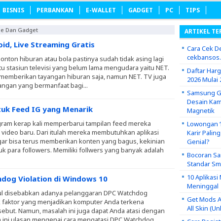
BISNIS
PERBANKAN
E-WALLET
GADGET
PC
TIPS
me Dan Gadget
ARTIKEL TE
id, Live Streaming Gratis
Cara Cek De
cekbansos
onton hiburan atau bola pastinya sudah tidak asing lagi
u stasiun televisi yang belum lama mengudara yaitu NET.
Daftar Har
 memberikan tayangan hiburan saja, namun NET. TV juga
2026 Mulai 
ngan yang bermanfaat bagi...
Samsung Ga
Desain Kam
tuk Feed IG yang Menarik
Magnetik
ram kerap kali memperbarui tampilan feed mereka
Lowongan ‘P
 video baru. Dari itulah mereka membutuhkan aplikasi
Karir Palin
gar bisa terus memberikan konten yang bagus, kekinian
Genial?
k para followers. Memiliki follwers yang banyak adalah
Bocoran Sa
Standar S
10 Aplikas
dog Violation di Windows 10
Meninggal
bul disebabkan adanya pelanggaran DPC Watchdog
Get Mods A
ak faktor yang menjadikan komputer Anda terkena
All Skin (U
ebut. Namun, masalah ini juga dapat Anda atasi dengan
 ini ulasan mengenai cara mengatasi DPC Watchdog