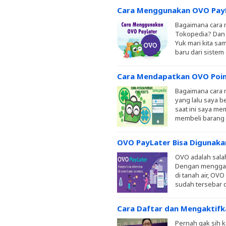
Cara Menggunakan OVO PayL
Bagaimana cara 
Tokopedia? Dan 
Yuk mari kita sam
baru dari sistem
Cara Mendapatkan OVO Point
Bagaimana cara 
yang lalu saya b
saat ini saya me
membeli barang d
OVO PayLater Bisa Digunaka
OVO adalah salah
Dengan menggand
di tanah air, OV
sudah tersebar d
Cara Daftar dan Mengaktif
Pernah gak sih 